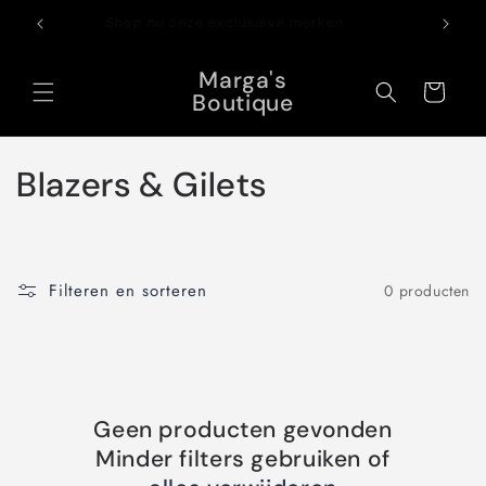
Meteen
naar de
Shop nu onze exclusieve merken
content
Marga's
Winkelwagen
Boutique
C
Blazers & Gilets
o
l
Filteren en sorteren
0 producten
l
e
c
Geen producten gevonden
t
Minder filters gebruiken of