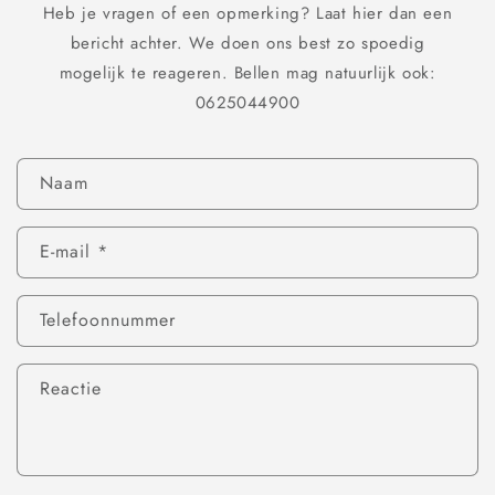
Heb je vragen of een opmerking? Laat hier dan een
bericht achter. We doen ons best zo spoedig
mogelijk te reageren. Bellen mag natuurlijk ook:
0625044900
C
Naam
o
n
E‑mail
*
t
a
c
Telefoonnummer
t
f
Reactie
o
r
m