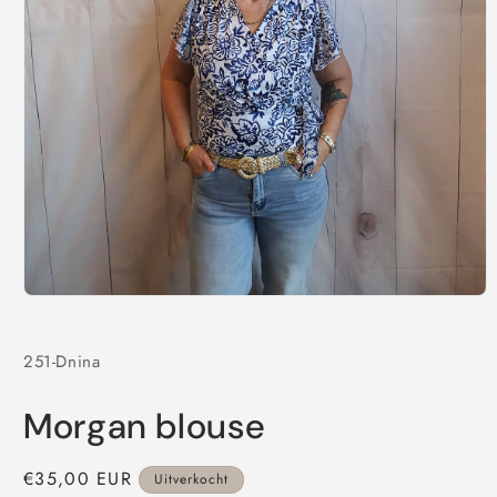
Media
1
openen
in
251-Dnina
modaal
Morgan blouse
Normale
€35,00 EUR
Uitverkocht