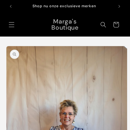
Meteen
naar de
Shop nu onze exclusieve merken
content
Marga's
Winkelwagen
Boutique
Ga direct naar
productinformatie